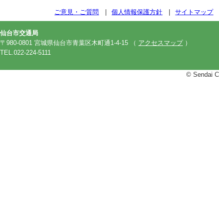
ご意見・ご質問
個人情報保護方針
サイトマップ
仙台市交通局
〒980-0801 宮城県仙台市青葉区木町通1-4-15
（
アクセスマップ
）
TEL.022-224-5111
© Sendai Ci