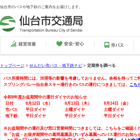
仙台市のバスや地下鉄のご案内をお届けします。
トップページ
>
せんだい市バス・地下鉄ナビ
>
定期券を調べる
バス所要時間には、渋滞等の影響を考慮しておりません。余裕を持ってご
スプリングバレー仙台泉スキー場行きのバスの運行につきましては、
こち
令和8年度お盆期間中の運行ダイヤのお知らせ
日付
8月12日（水）
8月13日（木）
8月14日（金）
市バス
平日ダイヤ
土曜ダイヤ
土曜ダイヤ
地下鉄
平日ダイヤ
平日ダイヤ
平日ダイヤ
※お盆期間中の運行及び窓口営業時間につきましては、こちらをご確認く
※「お盆・お彼岸期間中の葛岡墓園及びいずみ墓園へのバス運行のお知ら