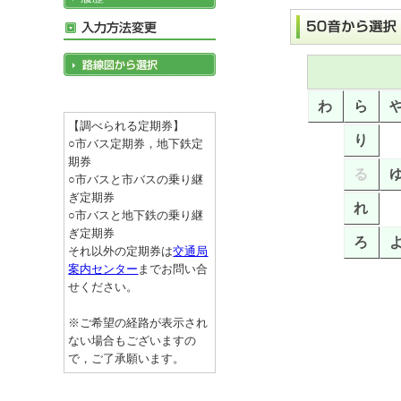
わ
ら
【調べられる定期券】
り
○市バス定期券，地下鉄定
期券
る
○市バスと市バスの乗り継
ぎ定期券
れ
○市バスと地下鉄の乗り継
ぎ定期券
ろ
それ以外の定期券は
交通局
案内センター
までお問い合
せください。
※ご希望の経路が表示され
ない場合もございますの
で，ご了承願います。