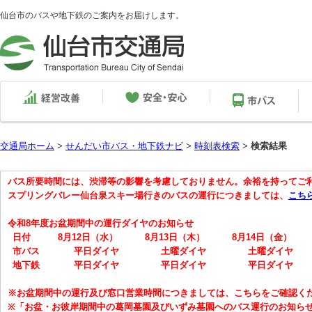
仙台市のバスや地下鉄のご案内をお届けします。
交通局ホーム
>
せんだい市バス・地下鉄ナビ
>
時刻表検索
>
検索結果
バス所要時間には、渋滞等の影響を考慮しておりません。余裕を持ってご
スプリングバレー仙台泉スキー場行きのバスの運行につきましては、
こち
令和8年度お盆期間中の運行ダイヤのお知らせ
日付
8月12日（水）
8月13日（木）
8月14日（金）
市バス
平日ダイヤ
土曜ダイヤ
土曜ダイヤ
地下鉄
平日ダイヤ
平日ダイヤ
平日ダイヤ
※お盆期間中の運行及び窓口営業時間につきましては、こちらをご確認く
※「お盆・お彼岸期間中の葛岡墓園及びいずみ墓園へのバス運行のお知ら