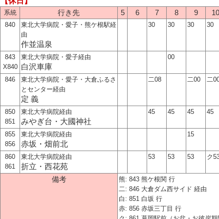
【休日】
系統
行き先
5
6
7
8
9
1
840
東北大学病院・愛子・熊ケ根駅経
30
30
30
30
由
作並温泉
843
東北大学病院・愛子経由
00
白沢車庫
X840
846
東北大学病院・愛子・大倉ふるさ
二08
二00
二0
とセンター経由
定 義
850
東北大学病院経由
45
45
45
45
みやぎ台・大國神社
851
855
東北大学病院経由
15
赤坂・畑前北
856
860
東北大学病院経由
53
53
53
ク5
折立・西花苑
861
備考
熊: 843 熊ケ根関 行
二: 846 大倉ダム西サイド 経由
白: 851 白坂 行
赤: 856 赤坂三丁目 行
ク: 861 葛岡駅前（お盆・お彼岸