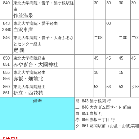
840
東北大学病院・愛子・熊ケ根駅経
30
30
30
30
由
作並温泉
843
東北大学病院・愛子経由
00
白沢車庫
X840
846
東北大学病院・愛子・大倉ふるさ
二08
二00
二0
とセンター経由
定 義
850
東北大学病院経由
45
45
45
45
みやぎ台・大國神社
851
855
東北大学病院経由
18
15
赤坂・畑前北
856
860
東北大学病院経由
53
53
53
ク5
折立・西花苑
861
備考
熊: 843 熊ケ根関 行
二: 846 大倉ダム西サイド 経由
白: 851 白坂 行
赤: 856 赤坂三丁目 行
ク: 861 葛岡駅前（お盆・お彼岸