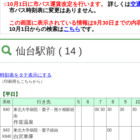
○10月1日に市バス運賃改定を行います。
詳しくは
交
市バス時刻表に変更はありません。
この画面に表示されている情報は9月30日までの内
10月1日からの検索は
こちら
です。
仙台駅前 ( 14 )
時刻表をタテ表示にする
（印刷用もこちらから）
【平日】
系統
行き先
5
6
7
8
9
1
840
東北大学病院・愛子・熊ケ根駅経
00 30
30
30
30
由
作並温泉
843
東北大学病院・愛子経由
00
白沢車庫
X840