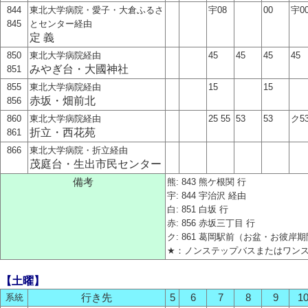
844
東北大学病院・愛子・大倉ふるさ
宇08
00
宇0
845
とセンター経由
定 義
850
東北大学病院経由
45
45
45
45
みやぎ台・大國神社
851
855
東北大学病院経由
15
15
赤坂・畑前北
856
860
東北大学病院経由
25 55
53
53
ク5
折立・西花苑
861
866
東北大学病院・折立経由
茂庭台・生出市民センター
備考
熊: 843 熊ケ根関 行
宇: 844 宇治沢 経由
白: 851 白坂 行
赤: 856 赤坂三丁目 行
ク: 861 葛岡駅前（お盆・お彼岸
★：ノンステップバスまたはワン
【土曜】
系統
行き先
5
6
7
8
9
1