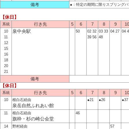
備考
●：特定の期間に限りスプリング
【休日】
系統
行き先
5
6
7
8
9
1
泉中央駅
10
50
02 32
03 33
04 27
04 
11
39 56
48
12
15
16
18
20
21
備考
【休日】
系統
行き先
5
6
7
8
9
1
10
根白石経由
●21
●26
●37
泉岳自然ふれあい館
11
根白石経由
46
旗枠・杉の崎公会堂
14
野村経由
57