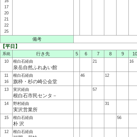
16
17
20
21
22
25
備考
【平日】
系統
行き先
5
6
7
8
9
1
10
根白石経由
21
16
泉岳自然ふれあい館
11
根白石経由
46
12
旗枠・杉の崎公会堂
16
13
実沢経由
57
根白石市民センタ－
14
野村経由
31
実沢営業所
15
根白石経由
56
朴 沢
12
根白石経由