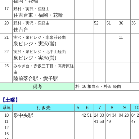
福岡・花輪
17
野村・実沢・窪経由
住吉台東・福岡・花輪
20
野村・実沢・窪経由
52
51
36
36
住吉台
21
実沢・泉ビレジ・水泉荘経由
11
泉ビレジ・実沢(営)
22
実沢・泉ビレジ・北中山経由
泉ビレジ・実沢(営)
25
みやぎ台・赤坂三丁目・高野原経
由
陸前落合駅・愛子駅
備考
朴: 16 根白石・朴沢 経由
【土曜】
系統
行き先
5
6
7
8
9
1
泉中央駅
10
42 51
24 33
04 34
04 28
04 
11
41 58
49
47
12
15