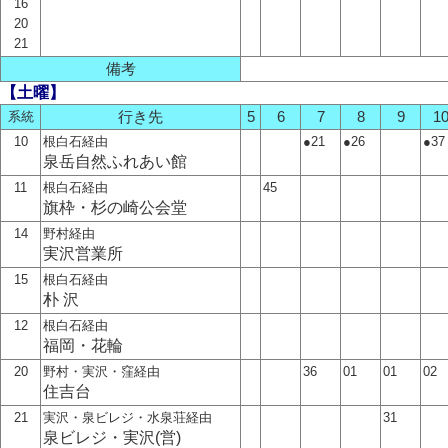
16
20
21
備考
【土曜】
系統
行き先
5
6
7
8
9
1
10
根白石経由
●21
●26
●37
泉岳自然ふれあい館
11
根白石経由
45
旗枠・杉の崎公会堂
14
野村経由
実沢営業所
15
根白石経由
朴 沢
12
根白石経由
福岡・花輪
20
野村・実沢・窪経由
36
01
01
02
住吉台
21
実沢・泉ビレジ・水泉荘経由
31
泉ビレジ・実沢(営)