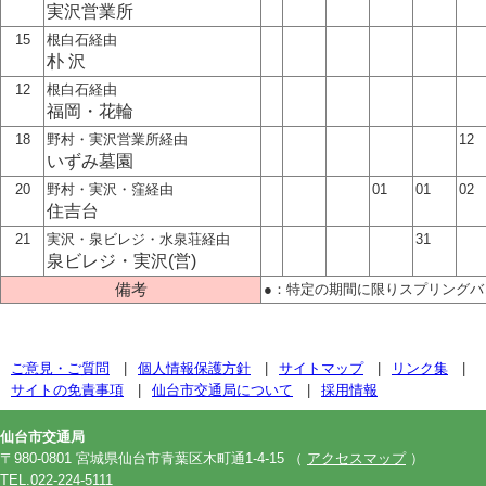
実沢営業所
15
根白石経由
朴 沢
12
根白石経由
福岡・花輪
18
野村・実沢営業所経由
12
いずみ墓園
20
野村・実沢・窪経由
01
01
02
住吉台
21
実沢・泉ビレジ・水泉荘経由
31
泉ビレジ・実沢(営)
備考
●：特定の期間に限りスプリング
ご意見・ご質問
個人情報保護方針
サイトマップ
リンク集
サイトの免責事項
仙台市交通局について
採用情報
仙台市交通局
〒980-0801 宮城県仙台市青葉区木町通1-4-15
（
アクセスマップ
）
TEL.022-224-5111