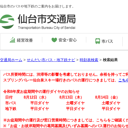
仙台市のバスや地下鉄のご案内をお届けします。
交通局ホーム
>
せんだい市バス・地下鉄ナビ
>
時刻表検索
>
検索結果
バス所要時間には、渋滞等の影響を考慮しておりません。余裕を持ってご
スプリングバレー仙台泉スキー場行きのバスの運行につきましては、
こち
令和8年度お盆期間中の運行ダイヤのお知らせ
日付
8月12日（水）
8月13日（木）
8月14日（金）
市バス
平日ダイヤ
土曜ダイヤ
土曜ダイヤ
地下鉄
平日ダイヤ
平日ダイヤ
平日ダイヤ
※お盆期間中の運行及び窓口営業時間につきましては、こちらをご確認く
※「お盆・お彼岸期間中の葛岡墓園及びいずみ墓園へのバス運行のお知ら