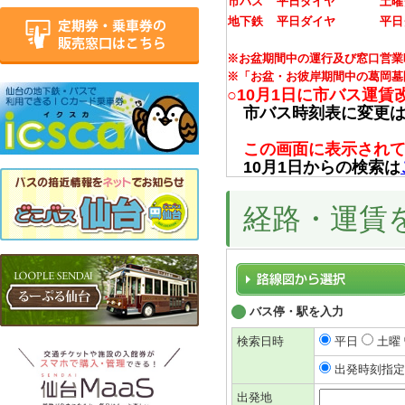
市バス
平日ダイヤ
土曜
地下鉄
平日ダイヤ
平日
※お盆期間中の運行及び窓口営業
※「お盆・お彼岸期間中の葛岡墓
○10月1日に市バス運
市バス時刻表に変更は
この画面に表示されてい
10月1日からの検索は
経路・運賃
バス停・駅を入力
検索日時
平日
土曜
出発時刻
出発地