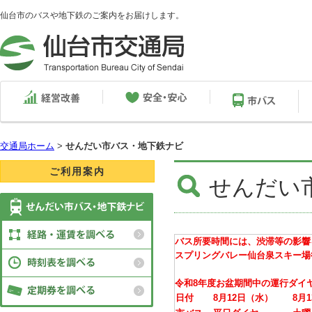
仙台市のバスや地下鉄のご案内をお届けします。
交通局ホーム
>
せんだい市バス・地下鉄ナビ
ご利用案内
せんだい
バス所要時間には、渋滞等の影響
スプリングバレー仙台泉スキー場
令和8年度お盆期間中の運行ダイ
日付
8月12日（水）
8月